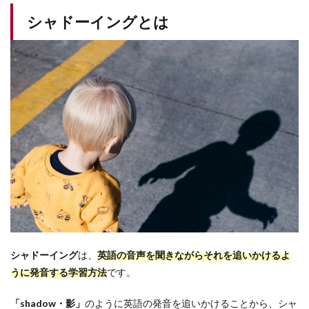
イン
シャドーイングとは
グと
は
2
英語
のシ
ャド
ーイ
ング
の効
果
2.1
正し
い発
音が
身に
付く
2.2
シャドーイング
は、
英語の音声を聞きながらそれを追いかけるよ
単語
うに発音する学習方法
です。
単位
で聞
「shadow・影」
のように英語の発音を追いかけることから、シャ
き取