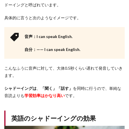
れる
ドーイングと呼ばれています。
よう
にな
具体的に言うと次のようなイメージです。
る
2.3
読解
音声：I can speak English.
スピ
ード
が上
自分：—— I can speak English.
がる
3
こんなふうに音声に対して、大体0.5秒くらい遅れて発音していき
【口
が回
ます。
るよ
うに
シャドーイングは
、
「聞く」「話す」
を同時に行うので、単純な
な
る】
音読よりも
学習効率はかなり高い
です。
シャ
ドー
イン
グの
英語のシャドーイングの効果
正し
いや