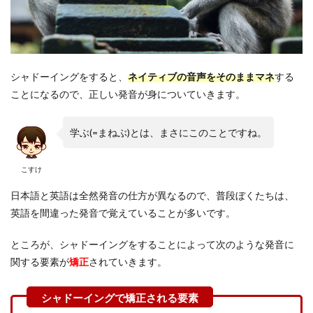
4
4.2
映
画・
ドラ
マ
シャドーイングをすると、
ネイティブの音声をそのままマネ
する
ことになるので、正しい発音が身についていきます。
4.3
TED
Talks
学ぶ(=まねぶ)とは、まさにこのことですね。
5
まと
こすけ
め
日本語と英語は全然発音の仕方が異なるので、普段ぼくたちは、
英語を間違った発音で覚えていることが多いです。
ところが、シャドーイングをすることによって次のような発音に
関する要素が
矯正
されていきます。