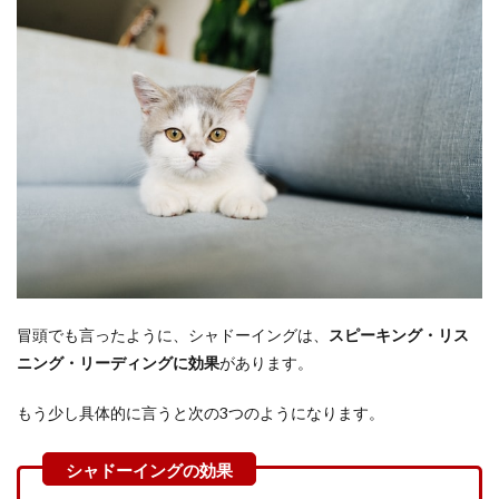
り方
3.1
ステ
ップ1.
テキ
スト
を読
む(ま
だ発
音し
ない)
3.2
ステ
ップ2.
テキ
冒頭でも言ったように、シャドーイングは、
スピーキング・リス
スト
ニング・リーディングに効果
があります。
を見
なが
らシ
もう少し具体的に言うと次の3つのようになります。
ャド
ーイ
ング
3.3