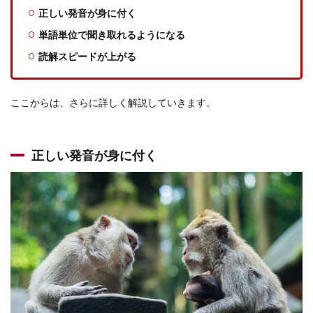
正しい発音が身に付く
ステ
ップ3.
単語単位で聞き取れるようになる
何も
見ず
読解スピードが上がる
にシ
ャド
ーイ
ここからは、さらに詳しく解説していきます。
ング
4
シャ
ドー
正しい発音が身に付く
イン
グに
おす
すめ
の教
材
4.1
究極の
リスニ
ング
vol.1〜