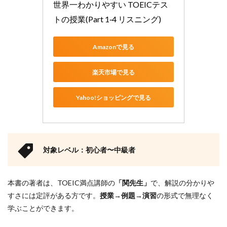
彙・
世界一わかりやすい TOEICテス
文法
トの授業(Part 1‐4 リスニング)
強化
で土
台作
Amazonで見る
り】
2.1
楽天市場で見る
TOEIC
L&Rテ
スト
Yahoo!ショッピングで見る
出る
単特
急 金
のフ
レー
ズ
対象レベル：初心者〜中級者
2.2
TOEIC
本書の著者は、TOEIC満点講師の
「関先生」
で、解説の分かりや
L&Rテ
スト
すさには定評がある方です。
授業→例題→演習
の形式で無理なく
文法
学ぶことができます。
問題
でる