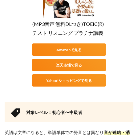
式精
選模
試リ
スニ
ング
(MP3音声 無料DLつき)TOEIC(R)
4
テスト リスニング プラチナ講義
TOEIC
リス
ニン
Amazonで見る
グ参
考書
楽天市場で見る
【Part
別に
対策
Yahoo!ショッピングで見る
をす
る】
4.1
TOEIC
L&R
対象レベル：初心者〜中級者
TEST
パー
ト1・
英語は文章になると、単語単体での発音とは異なり
2特急
音が連結・消
難化