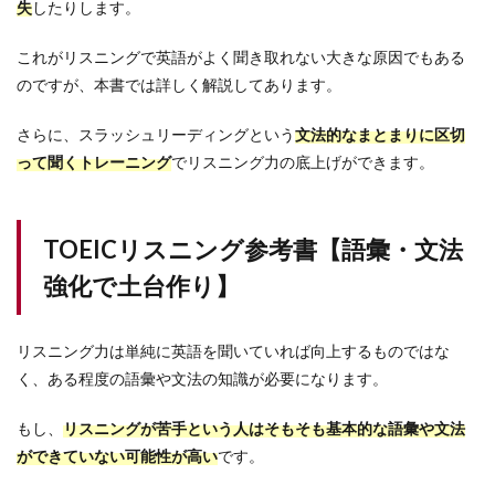
失
したりします。
対策
ドリ
これがリスニングで英語がよく聞き取れない大きな原因でもある
ル
のですが、本書では詳しく解説してあります。
4.2
TOEIC(R)
さらに、スラッシュリーディングという
文法的なまとまりに区切
L & R テ
スト 究
って聞くトレーニング
でリスニング力の底上げができます。
極のゼミ
4.3
TOEIC(R)
TOEICリスニング参考書【語彙・文法
L & R テ
スト
強化で土台作り】
Part3&4
鬼の変速
リスニン
リスニング力は単純に英語を聞いていれば向上するものではな
グ1
く、ある程度の語彙や文法の知識が必要になります。
5
TOEIC
もし、
リスニングが苦手という人はそもそも基本的な語彙や文法
リス
ニン
ができていない可能性が高い
です。
グ参
考書