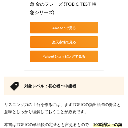
グ参
急 金のフレーズ (TOEIC TEST 特
考
急シリーズ)
書：
まと
め
Amazonで見る
楽天市場で見る
Yahoo!ショッピングで見る
対象レベル：初心者〜中級者
リスニング力の土台を作るには、まずTOEICの頻出語句の発音と
意味としっかり理解しておくことが必要です。
本書はTOEICの単語帳の定番とも言えるもので、
1000語以上の頻