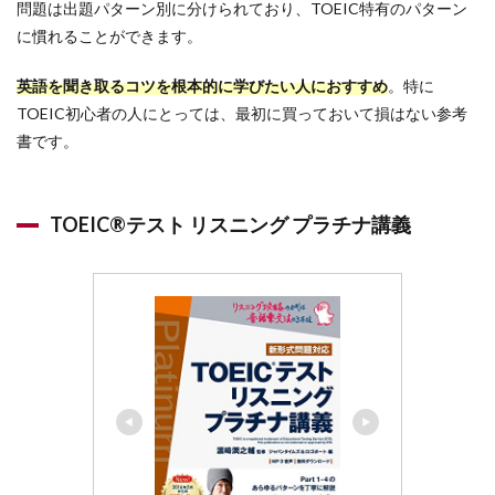
1000
問題は出題パターン別に分けられており、TOEIC特有のパターン
問
に慣れることができます。
3
TOEIC
英語を聞き取るコツを根本的に学びたい人におすすめ
。特に
リス
TOEIC初心者の人にとっては、最初に買っておいて損はない参考
ニン
書です。
グ参
考書
【模
試で
TOEIC®テスト リスニング プラチナ講義
本番
の形
式に
慣れ
る】
3.1
公式
問題
集
3.2
TOEIC
新形