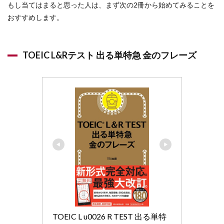
もし当てはまると思った人は、まず次の2冊から始めてみることを
【ス
キマ
おすすめします。
時間
にス
マホ
学
TOEIC L&Rテスト 出る単特急 金のフレーズ
習】
5.1
スタ
ディサプリ
ENGLISH(ア
プリ)
6
TOEIC
リス
ニン
グの
勉強
法
7
TOEIC
リス
TOEIC L u0026 R TEST 出る単特
ニン