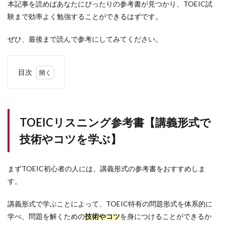
本記事を読めばあなたにぴったりの参考書が見つかり、TOEIC試
験まで効率よく勉強することができるはずです。
ぜひ、最後まで読んで参考にしてみてください。
目次
1
TOEIC
リス
ニン
TOEICリスニング参考書【講義形式で
グ参
考書
技術やコツを学ぶ】
【講
義形
式で
技術
まずTOEIC初心者の人には、講義形式の参考書をおすすめしま
やコ
す。
ツを
学
講義形式で学ぶことによって、TOEIC特有の問題形式を体系的に
ぶ】
学べ、問題を解くための
技術やコツ
を身につけることができるか
1.1