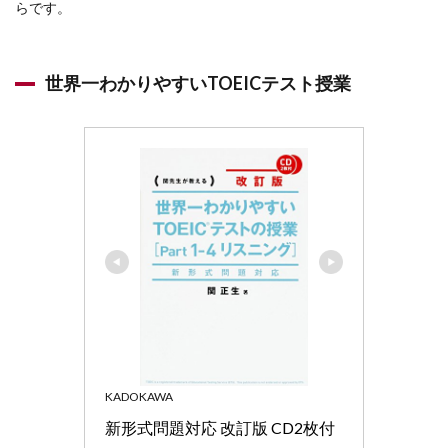
らです。
世界
一わ
かり
やす
世界一わかりやすいTOEICテスト授業
い
TOEIC
テス
ト授
業
1.2
TOEIC®
テスト
リスニ
ング プ
ラチナ
講義
2
TOEIC
リス
ニン
KADOKAWA
グ参
考書
新形式問題対応 改訂版 CD2枚付 
【語